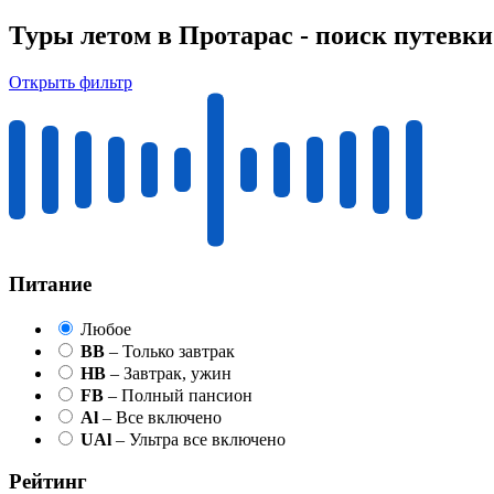
Туры летом в Протарас - поиск путевки
Открыть фильтр
Питание
Любое
BB
– Только завтрак
HB
– Завтрак, ужин
FB
– Полный пансион
Al
– Все включено
UAl
– Ультра все включено
Рейтинг