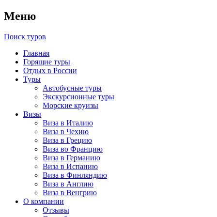
Меню
Поиск туров
Главная
Горящие туры
Отдых в России
Туры
Автобусные туры
Экскурсионные туры
Морские круизы
Визы
Виза в Италию
Виза в Чехию
Виза в Грецию
Виза во Францию
Виза в Германию
Виза в Испанию
Виза в Финляндию
Виза в Англию
Виза в Венгрию
О компании
Отзывы