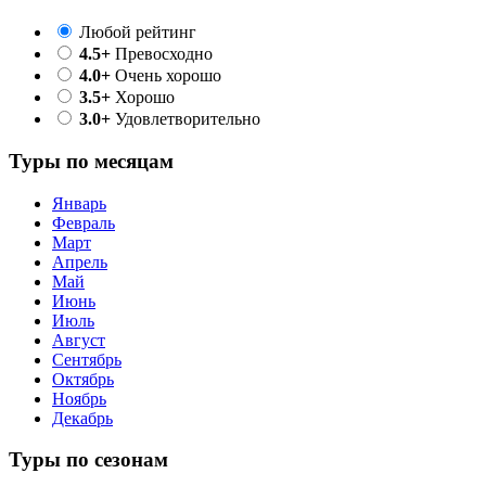
Любой рейтинг
4.5+
Превосходно
4.0+
Очень хорошо
3.5+
Хорошо
3.0+
Удовлетворительно
Туры по месяцам
Январь
Февраль
Март
Апрель
Май
Июнь
Июль
Август
Сентябрь
Октябрь
Ноябрь
Декабрь
Туры по сезонам