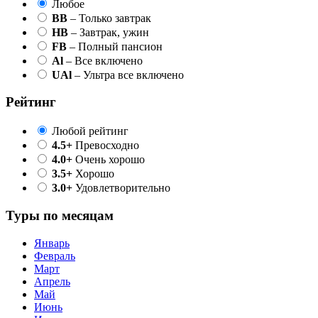
Любое
BB
– Только завтрак
HB
– Завтрак, ужин
FB
– Полный пансион
Al
– Все включено
UAl
– Ультра все включено
Рейтинг
Любой рейтинг
4.5+
Превосходно
4.0+
Очень хорошо
3.5+
Хорошо
3.0+
Удовлетворительно
Туры по месяцам
Январь
Февраль
Март
Апрель
Май
Июнь