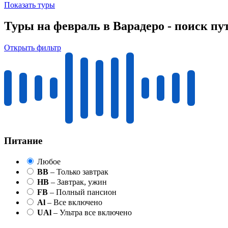
Показать туры
Туры на февраль в Варадеро - поиск пу
Открыть фильтр
Питание
Любое
BB
– Только завтрак
HB
– Завтрак, ужин
FB
– Полный пансион
Al
– Все включено
UAl
– Ультра все включено