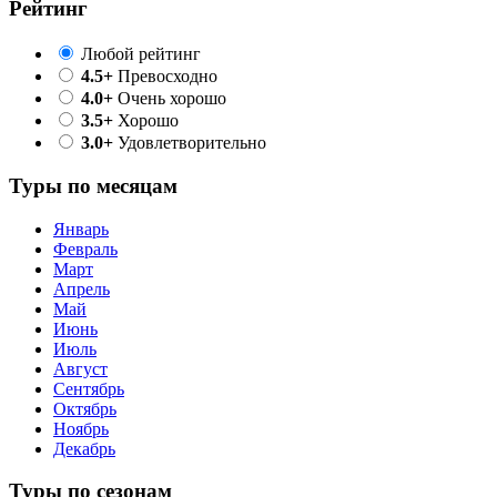
Рейтинг
Любой рейтинг
4.5+
Превосходно
4.0+
Очень хорошо
3.5+
Хорошо
3.0+
Удовлетворительно
Туры по месяцам
Январь
Февраль
Март
Апрель
Май
Июнь
Июль
Август
Сентябрь
Октябрь
Ноябрь
Декабрь
Туры по сезонам