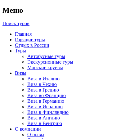
Меню
Поиск туров
Главная
Горящие туры
Отдых в России
Туры
Автобусные туры
Экскурсионные туры
Морские круизы
Визы
Виза в Италию
Виза в Чехию
Виза в Грецию
Виза во Францию
Виза в Германию
Виза в Испанию
Виза в Финляндию
Виза в Англию
Виза в Венгрию
О компании
Отзывы