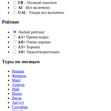
FB
– Полный пансион
Al
– Все включено
UAl
– Ультра все включено
Рейтинг
Любой рейтинг
4.5+
Превосходно
4.0+
Очень хорошо
3.5+
Хорошо
3.0+
Удовлетворительно
Туры по месяцам
Январь
Февраль
Март
Апрель
Май
Июнь
Июль
Август
Сентябрь