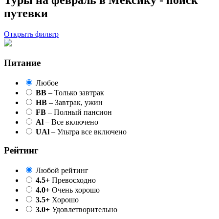
Туры на февраль в Мексику - поиск
путевки
Открыть фильтр
Питание
Любое
BB
– Только завтрак
HB
– Завтрак, ужин
FB
– Полный пансион
Al
– Все включено
UAl
– Ультра все включено
Рейтинг
Любой рейтинг
4.5+
Превосходно
4.0+
Очень хорошо
3.5+
Хорошо
3.0+
Удовлетворительно