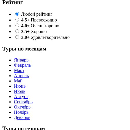
Рейтинг
Любой рейтинг
4.5+
Превосходно
4.0+
Очень хорошо
3.5+
Хорошо
3.0+
Удовлетворительно
Туры по месяцам
Январь
Февраль
Март
Апрель
Май
Июнь
Июль
Август
Сентябрь
Октябрь
Ноябрь
Декабрь
Туры по сезонам