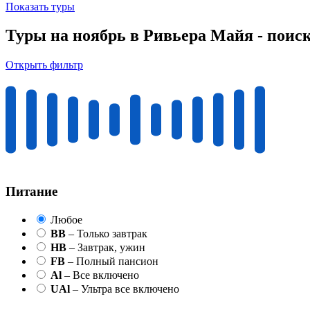
Показать туры
Туры на ноябрь в Ривьера Майя - поис
Открыть фильтр
Питание
Любое
BB
– Только завтрак
HB
– Завтрак, ужин
FB
– Полный пансион
Al
– Все включено
UAl
– Ультра все включено