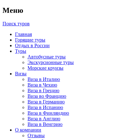
Меню
Поиск туров
Главная
Горящие туры
Отдых в России
Туры
Автобусные туры
Экскурсионные туры
Морские круизы
Визы
Виза в Италию
Виза в Чехию
Виза в Грецию
Виза во Францию
Виза в Германию
Виза в Испанию
Виза в Финляндию
Виза в Англию
Виза в Венгрию
О компании
Отзывы