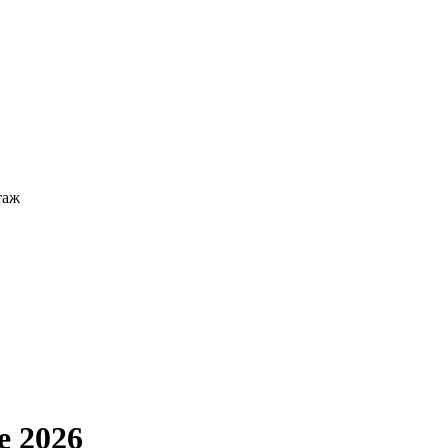
таж
е 2026