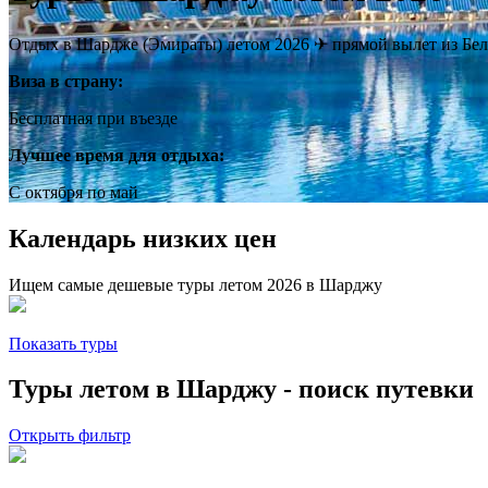
Отдых в Шардже (Эмираты) летом 2026 ✈ прямой вылет из Белг
Виза в страну:
Бесплатная при въезде
Лучшее время для отдыха:
C октября по май
Календарь низких цен
Ищем самые дешевые туры летом 2026 в Шарджу
Показать туры
Туры летом в Шарджу - поиск путевки
Открыть фильтр