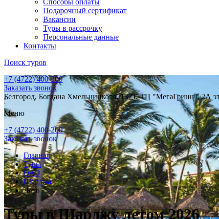
Способы оплаты
Подарочный сертификат
Вакансии
Туры в рассрочку
Персональные данные
Контакты
Поиск туров
+7 (4722) 400-200
Заказать звонок
Белгород, Богдана Хмельницкого, 137Т, ТЦ "МегаГринн", 2А э
Меню
+7 (4722) 400-200
Заказать звонок
Главная
Туры
ОАЭ
Шарджа
Лето
Туры в Шарджу летом 2026