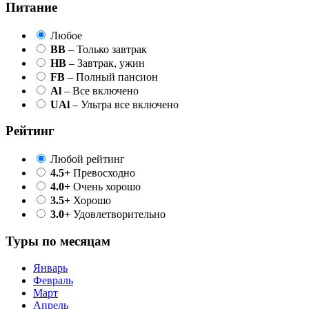
Питание
Любое
BB
– Только завтрак
HB
– Завтрак, ужин
FB
– Полный пансион
Al
– Все включено
UAl
– Ультра все включено
Рейтинг
Любой рейтинг
4.5+
Превосходно
4.0+
Очень хорошо
3.5+
Хорошо
3.0+
Удовлетворительно
Туры по месяцам
Январь
Февраль
Март
Апрель