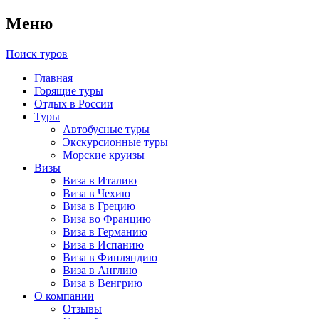
Меню
Поиск туров
Главная
Горящие туры
Отдых в России
Туры
Автобусные туры
Экскурсионные туры
Морские круизы
Визы
Виза в Италию
Виза в Чехию
Виза в Грецию
Виза во Францию
Виза в Германию
Виза в Испанию
Виза в Финляндию
Виза в Англию
Виза в Венгрию
О компании
Отзывы