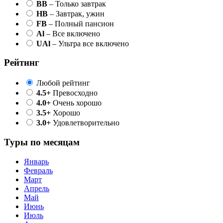
BB
– Только завтрак
HB
– Завтрак, ужин
FB
– Полный пансион
Al
– Все включено
UAl
– Ультра все включено
Рейтинг
Любой рейтинг
4.5+
Превосходно
4.0+
Очень хорошо
3.5+
Хорошо
3.0+
Удовлетворительно
Туры по месяцам
Январь
Февраль
Март
Апрель
Май
Июнь
Июль