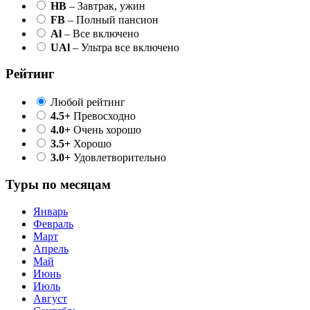
HB
– Завтрак, ужин
FB
– Полный пансион
Al
– Все включено
UAl
– Ультра все включено
Рейтинг
Любой рейтинг
4.5+
Превосходно
4.0+
Очень хорошо
3.5+
Хорошо
3.0+
Удовлетворительно
Туры по месяцам
Январь
Февраль
Март
Апрель
Май
Июнь
Июль
Август