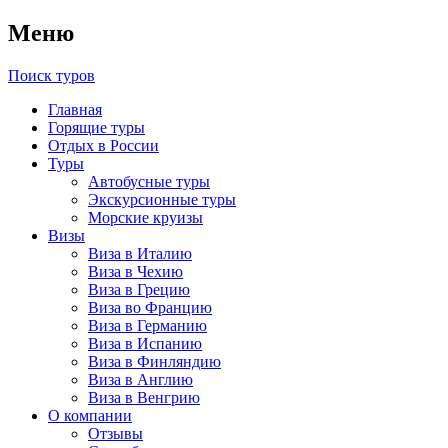
Меню
Поиск туров
Главная
Горящие туры
Отдых в России
Туры
Автобусные туры
Экскурсионные туры
Морские круизы
Визы
Виза в Италию
Виза в Чехию
Виза в Грецию
Виза во Францию
Виза в Германию
Виза в Испанию
Виза в Финляндию
Виза в Англию
Виза в Венгрию
О компании
Отзывы