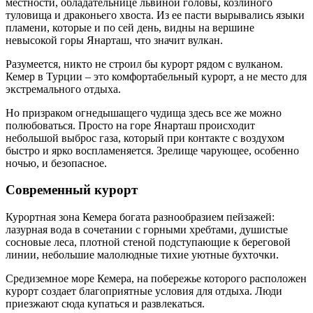
местности, обладательнице львиной головы, козлиного
туловища и драконьего хвоста. Из ее пасти вырывались языки
пламени, которые и по сей день, видны на вершине
невысокой горы Янарташ, что значит вулкан.
Разумеется, никто не строил бы курорт рядом с вулканом.
Кемер в Турции – это комфортабельный курорт, а не место для
экстремального отдыха.
Но призраком огнедышащего чудища здесь все же можно
полюбоваться. Просто на горе Янарташ происходит
небольшой выброс газа, который при контакте с воздухом
быстро и ярко воспламеняется. Зрелище чарующее, особенно
ночью, и безопасное.
Современный курорт
Курортная зона Кемера богата разнообразием пейзажей:
лазурная вода в сочетании с горными хребтами, душистые
сосновые леса, плотной стеной подступающие к береговой
линии, небольшие малолюдные тихие уютные бухточки.
Средиземное море Кемера, на побережье которого расположен
курорт создает благоприятные условия для отдыха. Люди
приезжают сюда купаться и развлекаться.