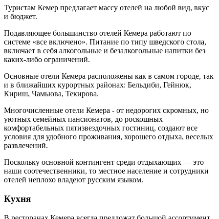
Туристам Кемер предлагает массу отелей на любой вид, вкус
и бюджет.
Подавляющее большинство отелей Кемера работают по
системе «все включено». Питание по типу шведского стола,
включает в себя алкогольные и безалкогольные напитки без
каких-либо ограничений.
Основные отели Кемера расположены как в самом городе, так
и в ближайших курортных районах: Бельдиби, Гейнюк,
Кириш, Чамьюва, Текирова.
Многочисленные отели Кемера - от недорогих скромных, но
уютных семейных пансионатов, до роскошных
комфортабельных пятизвездочных гостиниц, создают все
условия для удобного проживания, хорошего отдыха, веселых
развлечений.
Поскольку основной контингент среди отдыхающих — это
наши соотечественники, то местное население и сотрудники
отелей неплохо владеют русским языком.
Кухня
В ресторанах Кемера всегда предложат большой ассортимент