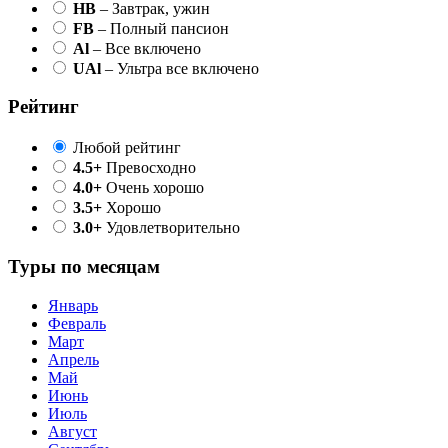
HB
– Завтрак, ужин
FB
– Полный пансион
Al
– Все включено
UAl
– Ультра все включено
Рейтинг
Любой рейтинг
4.5+
Превосходно
4.0+
Очень хорошо
3.5+
Хорошо
3.0+
Удовлетворительно
Туры по месяцам
Январь
Февраль
Март
Апрель
Май
Июнь
Июль
Август