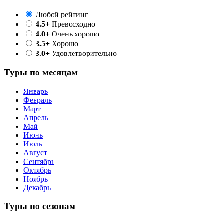
Любой рейтинг
4.5+
Превосходно
4.0+
Очень хорошо
3.5+
Хорошо
3.0+
Удовлетворительно
Туры по месяцам
Январь
Февраль
Март
Апрель
Май
Июнь
Июль
Август
Сентябрь
Октябрь
Ноябрь
Декабрь
Туры по сезонам