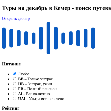
Туры на декабрь в Кемер - поиск путев
Открыть фильтр
Питание
Любое
BB
– Только завтрак
HB
– Завтрак, ужин
FB
– Полный пансион
Al
– Все включено
UAl
– Ультра все включено
Рейтинг