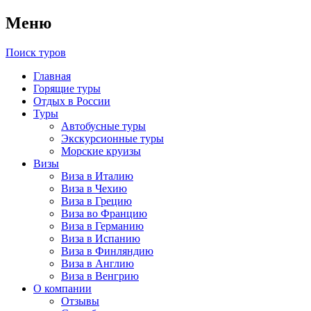
Меню
Поиск туров
Главная
Горящие туры
Отдых в России
Туры
Автобусные туры
Экскурсионные туры
Морские круизы
Визы
Виза в Италию
Виза в Чехию
Виза в Грецию
Виза во Францию
Виза в Германию
Виза в Испанию
Виза в Финляндию
Виза в Англию
Виза в Венгрию
О компании
Отзывы