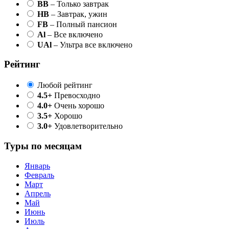
BB
– Только завтрак
HB
– Завтрак, ужин
FB
– Полный пансион
Al
– Все включено
UAl
– Ультра все включено
Рейтинг
Любой рейтинг
4.5+
Превосходно
4.0+
Очень хорошо
3.5+
Хорошо
3.0+
Удовлетворительно
Туры по месяцам
Январь
Февраль
Март
Апрель
Май
Июнь
Июль