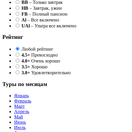
BB
– Только завтрак
HB
– Завтрак, ужин
FB
– Полный пансион
Al
– Все включено
UAl
– Ультра все включено
Рейтинг
Любой рейтинг
4.5+
Превосходно
4.0+
Очень хорошо
3.5+
Хорошо
3.0+
Удовлетворительно
Туры по месяцам
Январь
Февраль
Март
Апрель
Май
Июнь
Июль