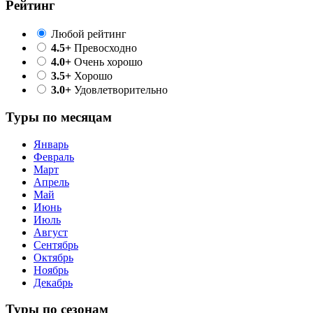
Рейтинг
Любой рейтинг
4.5+
Превосходно
4.0+
Очень хорошо
3.5+
Хорошо
3.0+
Удовлетворительно
Туры по месяцам
Январь
Февраль
Март
Апрель
Май
Июнь
Июль
Август
Сентябрь
Октябрь
Ноябрь
Декабрь
Туры по сезонам