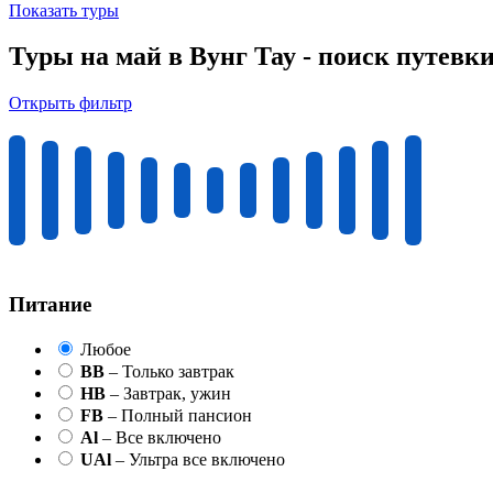
Показать туры
Туры на май в Вунг Тау - поиск путевк
Открыть фильтр
Питание
Любое
BB
– Только завтрак
HB
– Завтрак, ужин
FB
– Полный пансион
Al
– Все включено
UAl
– Ультра все включено