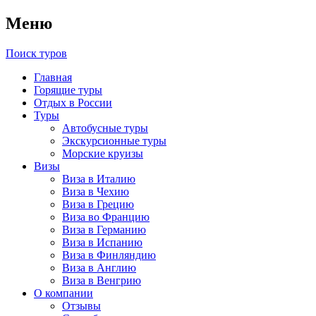
Меню
Поиск туров
Главная
Горящие туры
Отдых в России
Туры
Автобусные туры
Экскурсионные туры
Морские круизы
Визы
Виза в Италию
Виза в Чехию
Виза в Грецию
Виза во Францию
Виза в Германию
Виза в Испанию
Виза в Финляндию
Виза в Англию
Виза в Венгрию
О компании
Отзывы