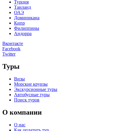
Турция
Таиланд
ОАЭ
Доминикана
Кипр
Филиппины
Андорра
Вконтакте
Facebook
Twitter
Туры
Визы
Морские круизы
Экскурсионные туры
Автобусные туры
Поиск туров
О компании
О нас
Как оплатить тур