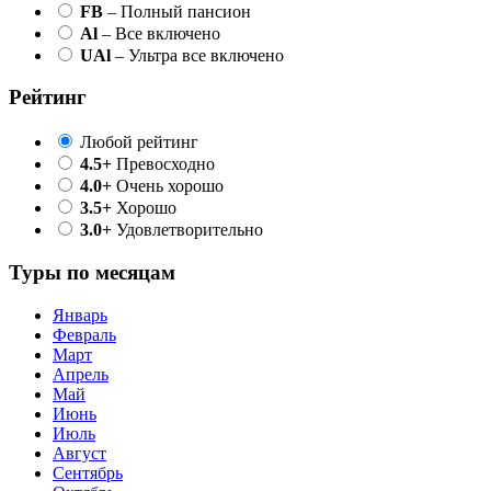
FB
– Полный пансион
Al
– Все включено
UAl
– Ультра все включено
Рейтинг
Любой рейтинг
4.5+
Превосходно
4.0+
Очень хорошо
3.5+
Хорошо
3.0+
Удовлетворительно
Туры по месяцам
Январь
Февраль
Март
Апрель
Май
Июнь
Июль
Август
Сентябрь