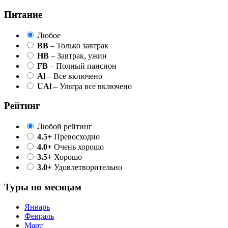
Питание
Любое
BB
– Только завтрак
HB
– Завтрак, ужин
FB
– Полный пансион
Al
– Все включено
UAl
– Ультра все включено
Рейтинг
Любой рейтинг
4.5+
Превосходно
4.0+
Очень хорошо
3.5+
Хорошо
3.0+
Удовлетворительно
Туры по месяцам
Январь
Февраль
Март