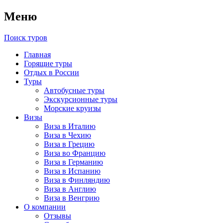
Меню
Поиск туров
Главная
Горящие туры
Отдых в России
Туры
Автобусные туры
Экскурсионные туры
Морские круизы
Визы
Виза в Италию
Виза в Чехию
Виза в Грецию
Виза во Францию
Виза в Германию
Виза в Испанию
Виза в Финляндию
Виза в Англию
Виза в Венгрию
О компании
Отзывы