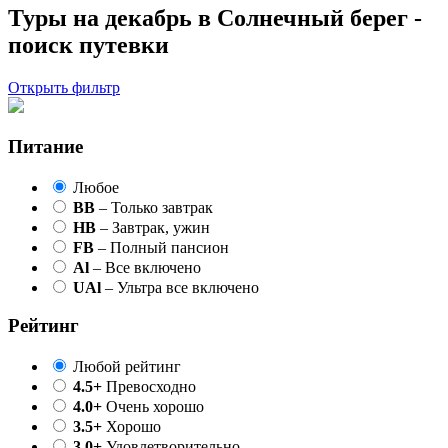
Туры на декабрь в Солнечный берег -
поиск путевки
Открыть фильтр
Питание
Любое
BB
– Только завтрак
HB
– Завтрак, ужин
FB
– Полный пансион
Al
– Все включено
UAl
– Ультра все включено
Рейтинг
Любой рейтинг
4.5+
Превосходно
4.0+
Очень хорошо
3.5+
Хорошо
3.0+
Удовлетворительно