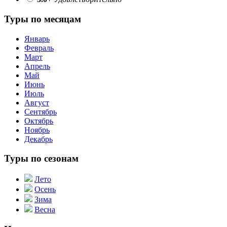
Туры по месяцам
Январь
Февраль
Март
Апрель
Май
Июнь
Июль
Август
Сентябрь
Октябрь
Ноябрь
Декабрь
Туры по сезонам
Лето
Осень
Зима
Весна