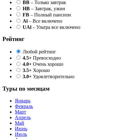
BB
– Только завтрак
HB
– Завтрак, ужин
FB
– Полный пансион
Al
– Все включено
UAl
– Ультра все включено
Рейтинг
Любой рейтинг
4.5+
Превосходно
4.0+
Очень хорошо
3.5+
Хорошо
3.0+
Удовлетворительно
Туры по месяцам
Январь
Февраль
Март
Апрель
Май
Июнь
Июль