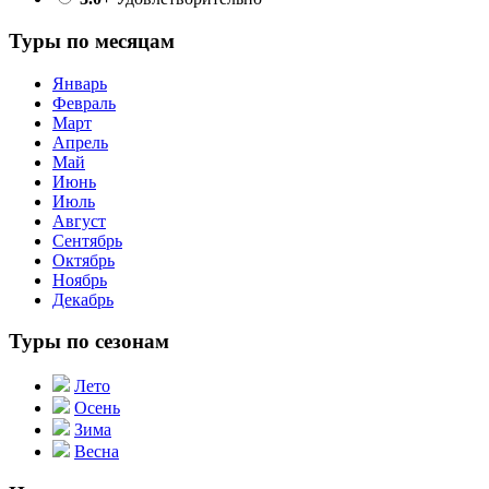
Туры по месяцам
Январь
Февраль
Март
Апрель
Май
Июнь
Июль
Август
Сентябрь
Октябрь
Ноябрь
Декабрь
Туры по сезонам
Лето
Осень
Зима
Весна