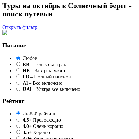
Туры на октябрь в Солнечный берег -
поиск путевки
Открыть фильтр
Питание
Любое
BB
– Только завтрак
HB
– Завтрак, ужин
FB
– Полный пансион
Al
– Все включено
UAl
– Ультра все включено
Рейтинг
Любой рейтинг
4.5+
Превосходно
4.0+
Очень хорошо
3.5+
Хорошо
3.0+
Удовлетворительно