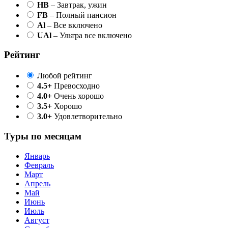
HB
– Завтрак, ужин
FB
– Полный пансион
Al
– Все включено
UAl
– Ультра все включено
Рейтинг
Любой рейтинг
4.5+
Превосходно
4.0+
Очень хорошо
3.5+
Хорошо
3.0+
Удовлетворительно
Туры по месяцам
Январь
Февраль
Март
Апрель
Май
Июнь
Июль
Август