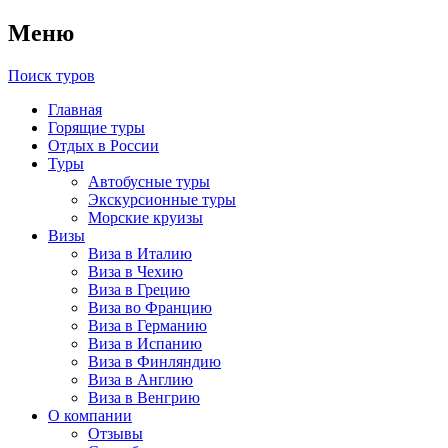
Меню
Поиск туров
Главная
Горящие туры
Отдых в России
Туры
Автобусные туры
Экскурсионные туры
Морские круизы
Визы
Виза в Италию
Виза в Чехию
Виза в Грецию
Виза во Францию
Виза в Германию
Виза в Испанию
Виза в Финляндию
Виза в Англию
Виза в Венгрию
О компании
Отзывы