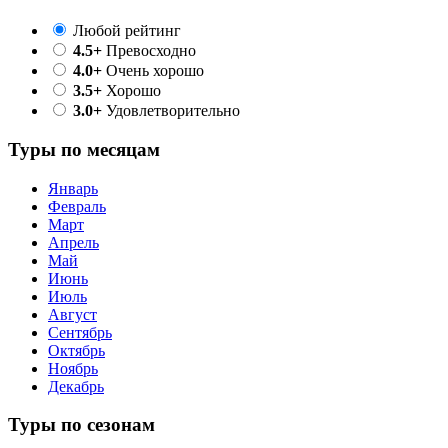
Любой рейтинг
4.5+
Превосходно
4.0+
Очень хорошо
3.5+
Хорошо
3.0+
Удовлетворительно
Туры по месяцам
Январь
Февраль
Март
Апрель
Май
Июнь
Июль
Август
Сентябрь
Октябрь
Ноябрь
Декабрь
Туры по сезонам