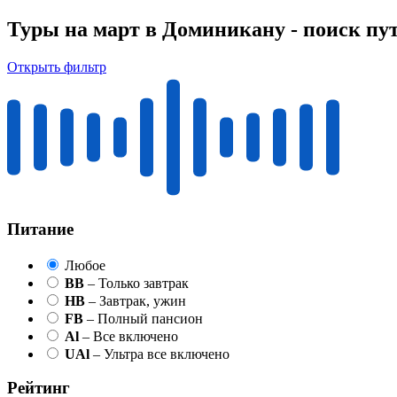
Туры на март в Доминикану - поиск пу
Открыть фильтр
Питание
Любое
BB
– Только завтрак
HB
– Завтрак, ужин
FB
– Полный пансион
Al
– Все включено
UAl
– Ультра все включено
Рейтинг