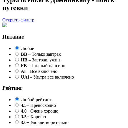
Туры осенью в Доминикану - поиск
путевки
Открыть фильтр
Питание
Любое
BB
– Только завтрак
HB
– Завтрак, ужин
FB
– Полный пансион
Al
– Все включено
UAl
– Ультра все включено
Рейтинг
Любой рейтинг
4.5+
Превосходно
4.0+
Очень хорошо
3.5+
Хорошо
3.0+
Удовлетворительно