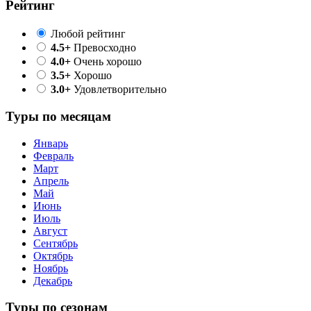
Рейтинг
Любой рейтинг
4.5+
Превосходно
4.0+
Очень хорошо
3.5+
Хорошо
3.0+
Удовлетворительно
Туры по месяцам
Январь
Февраль
Март
Апрель
Май
Июнь
Июль
Август
Сентябрь
Октябрь
Ноябрь
Декабрь
Туры по сезонам