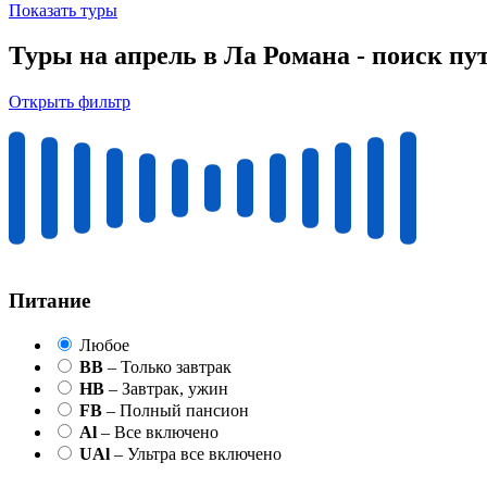
Показать туры
Туры на апрель в Ла Романа - поиск пу
Открыть фильтр
Питание
Любое
BB
– Только завтрак
HB
– Завтрак, ужин
FB
– Полный пансион
Al
– Все включено
UAl
– Ультра все включено