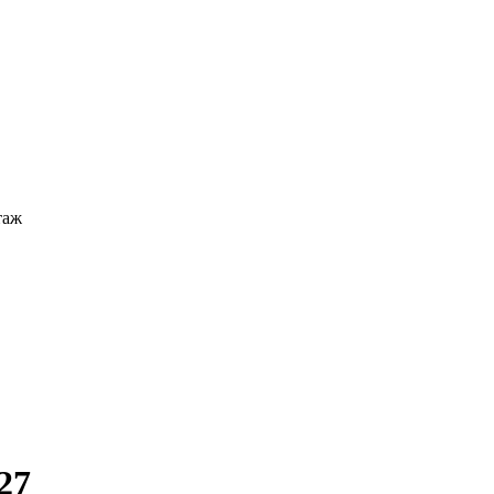
таж
27