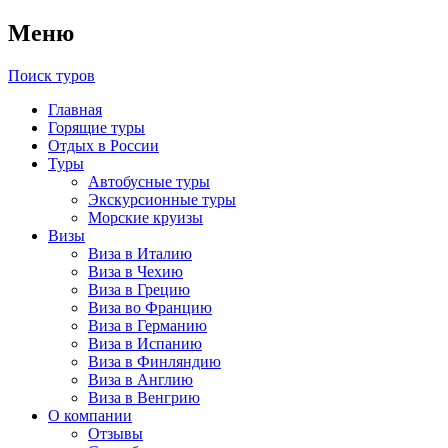
Меню
Поиск туров
Главная
Горящие туры
Отдых в России
Туры
Автобусные туры
Экскурсионные туры
Морские круизы
Визы
Виза в Италию
Виза в Чехию
Виза в Грецию
Виза во Францию
Виза в Германию
Виза в Испанию
Виза в Финляндию
Виза в Англию
Виза в Венгрию
О компании
Отзывы