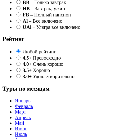
BB
– Только завтрак
HB
– Завтрак, ужин
FB
– Полный пансион
Al
– Все включено
UAl
– Ультра все включено
Рейтинг
Любой рейтинг
4.5+
Превосходно
4.0+
Очень хорошо
3.5+
Хорошо
3.0+
Удовлетворительно
Туры по месяцам
Январь
Февраль
Март
Апрель
Май
Июнь
Июль