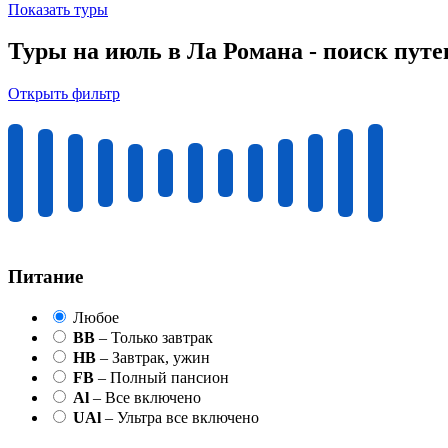
Показать туры
Туры на июль в Ла Романа - поиск пут
Открыть фильтр
Питание
Любое
BB
– Только завтрак
HB
– Завтрак, ужин
FB
– Полный пансион
Al
– Все включено
UAl
– Ультра все включено