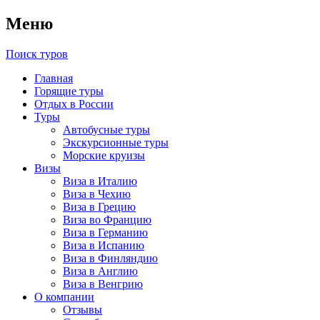
Меню
Поиск туров
Главная
Горящие туры
Отдых в России
Туры
Автобусные туры
Экскурсионные туры
Морские круизы
Визы
Виза в Италию
Виза в Чехию
Виза в Грецию
Виза во Францию
Виза в Германию
Виза в Испанию
Виза в Финляндию
Виза в Англию
Виза в Венгрию
О компании
Отзывы