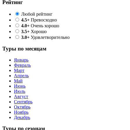
Рейтинг
Любой рейтинг
4.5+
Превосходно
4.0+
Очень хорошо
3.5+
Хорошо
3.0+
Удовлетворительно
Туры по месяцам
Январь
Февраль
Март
Апрель
Май
Июнь
Июль
Август
Сентябрь
Октябрь
Ноябрь
Декабрь
Туры по сезонам