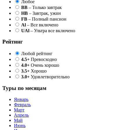
Любое
BB
– Только завтрак
HB
– Завтрак, ужин
FB
– Полный пансион
Al
– Все включено
UAl
– Ультра все включено
Рейтинг
Любой рейтинг
4.5+
Превосходно
4.0+
Очень хорошо
3.5+
Хорошо
3.0+
Удовлетворительно
Туры по месяцам
Январь
Февраль
Март
Апрель
Май
Июнь