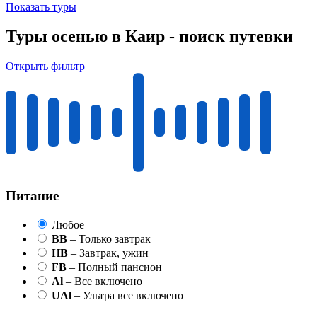
Показать туры
Туры осенью в Каир - поиск путевки
Открыть фильтр
Питание
Любое
BB
– Только завтрак
HB
– Завтрак, ужин
FB
– Полный пансион
Al
– Все включено
UAl
– Ультра все включено