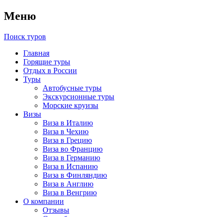
Меню
Поиск туров
Главная
Горящие туры
Отдых в России
Туры
Автобусные туры
Экскурсионные туры
Морские круизы
Визы
Виза в Италию
Виза в Чехию
Виза в Грецию
Виза во Францию
Виза в Германию
Виза в Испанию
Виза в Финляндию
Виза в Англию
Виза в Венгрию
О компании
Отзывы