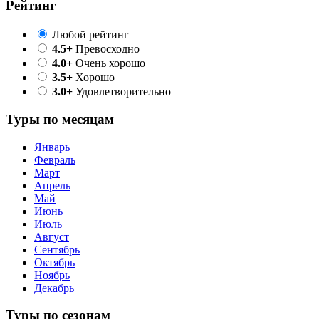
Рейтинг
Любой рейтинг
4.5+
Превосходно
4.0+
Очень хорошо
3.5+
Хорошо
3.0+
Удовлетворительно
Туры по месяцам
Январь
Февраль
Март
Апрель
Май
Июнь
Июль
Август
Сентябрь
Октябрь
Ноябрь
Декабрь
Туры по сезонам