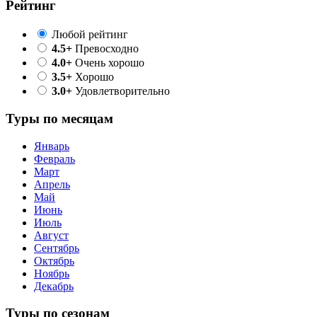
Рейтинг
Любой рейтинг
4.5+
Превосходно
4.0+
Очень хорошо
3.5+
Хорошо
3.0+
Удовлетворительно
Туры по месяцам
Январь
Февраль
Март
Апрель
Май
Июнь
Июль
Август
Сентябрь
Октябрь
Ноябрь
Декабрь
Туры по сезонам