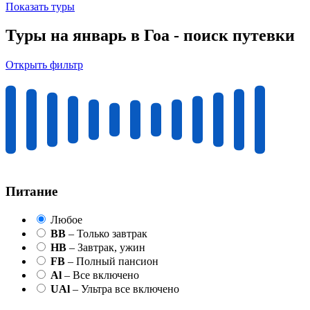
Показать туры
Туры на январь в Гоа - поиск путевки
Открыть фильтр
Питание
Любое
BB
– Только завтрак
HB
– Завтрак, ужин
FB
– Полный пансион
Al
– Все включено
UAl
– Ультра все включено