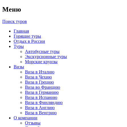
Меню
Поиск туров
Главная
Горящие туры
Отдых в России
Туры
Автобусные туры
Экскурсионные туры
Морские круизы
Визы
Виза в Италию
Виза в Чехию
Виза в Грецию
Виза во Францию
Виза в Германию
Виза в Испанию
Виза в Финляндию
Виза в Англию
Виза в Венгрию
О компании
Отзывы