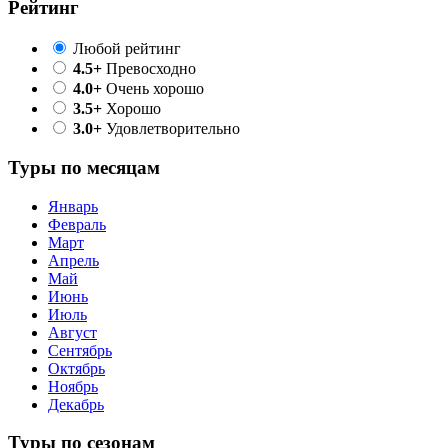
Рейтинг
Любой рейтинг
4.5+
Превосходно
4.0+
Очень хорошо
3.5+
Хорошо
3.0+
Удовлетворительно
Туры по месяцам
Январь
Февраль
Март
Апрель
Май
Июнь
Июль
Август
Сентябрь
Октябрь
Ноябрь
Декабрь
Туры по сезонам