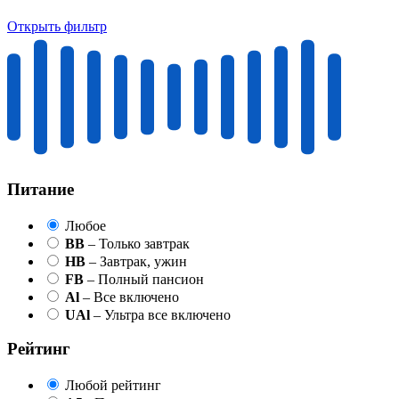
Открыть фильтр
Питание
Любое
BB
– Только завтрак
HB
– Завтрак, ужин
FB
– Полный пансион
Al
– Все включено
UAl
– Ультра все включено
Рейтинг
Любой рейтинг