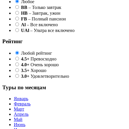
Любое
BB
– Только завтрак
HB
– Завтрак, ужин
FB
– Полный пансион
Al
– Все включено
UAl
– Ультра все включено
Рейтинг
Любой рейтинг
4.5+
Превосходно
4.0+
Очень хорошо
3.5+
Хорошо
3.0+
Удовлетворительно
Туры по месяцам
Январь
Февраль
Март
Апрель
Май
Июнь