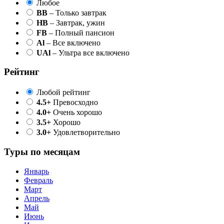
Любое
BB
– Только завтрак
HB
– Завтрак, ужин
FB
– Полный пансион
Al
– Все включено
UAl
– Ультра все включено
Рейтинг
Любой рейтинг
4.5+
Превосходно
4.0+
Очень хорошо
3.5+
Хорошо
3.0+
Удовлетворительно
Туры по месяцам
Январь
Февраль
Март
Апрель
Май
Июнь