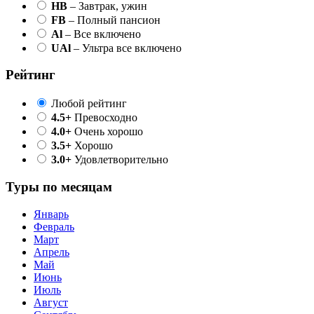
HB
– Завтрак, ужин
FB
– Полный пансион
Al
– Все включено
UAl
– Ультра все включено
Рейтинг
Любой рейтинг
4.5+
Превосходно
4.0+
Очень хорошо
3.5+
Хорошо
3.0+
Удовлетворительно
Туры по месяцам
Январь
Февраль
Март
Апрель
Май
Июнь
Июль
Август