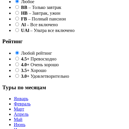
Любое
BB
– Только завтрак
HB
– Завтрак, ужин
FB
– Полный пансион
Al
– Все включено
UAl
– Ультра все включено
Рейтинг
Любой рейтинг
4.5+
Превосходно
4.0+
Очень хорошо
3.5+
Хорошо
3.0+
Удовлетворительно
Туры по месяцам
Январь
Февраль
Март
Апрель
Май
Июнь