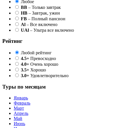
Любое
BB
– Только завтрак
HB
– Завтрак, ужин
FB
– Полный пансион
Al
– Все включено
UAl
– Ультра все включено
Рейтинг
Любой рейтинг
4.5+
Превосходно
4.0+
Очень хорошо
3.5+
Хорошо
3.0+
Удовлетворительно
Туры по месяцам
Январь
Февраль
Март
Апрель
Май
Июнь