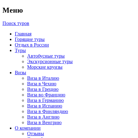
Меню
Поиск туров
Главная
Горящие туры
Отдых в России
Туры
Автобусные туры
Экскурсионные туры
Морские круизы
Визы
Виза в Италию
Виза в Чехию
Виза в Грецию
Виза во Францию
Виза в Германию
Виза в Испанию
Виза в Финляндию
Виза в Англию
Виза в Венгрию
О компании
Отзывы