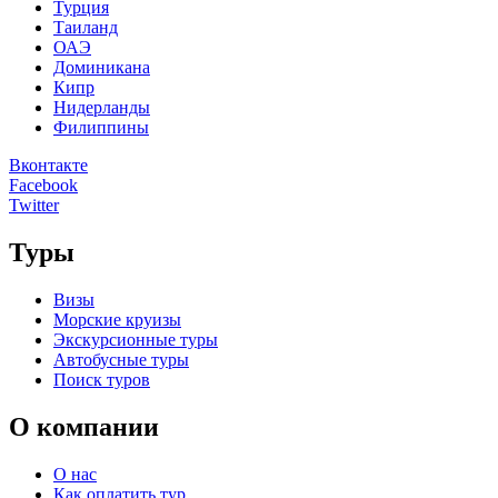
Турция
Таиланд
ОАЭ
Доминикана
Кипр
Нидерланды
Филиппины
Вконтакте
Facebook
Twitter
Туры
Визы
Морские круизы
Экскурсионные туры
Автобусные туры
Поиск туров
О компании
О нас
Как оплатить тур