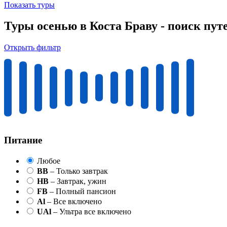
Показать туры
Туры осенью в Коста Браву - поиск пут
Открыть фильтр
Питание
Любое
BB
– Только завтрак
HB
– Завтрак, ужин
FB
– Полный пансион
Al
– Все включено
UAl
– Ультра все включено