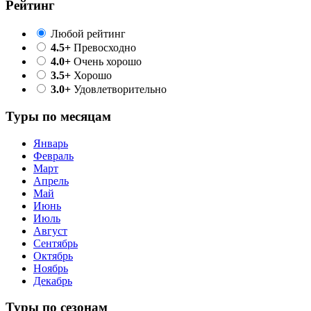
Рейтинг
Любой рейтинг
4.5+
Превосходно
4.0+
Очень хорошо
3.5+
Хорошо
3.0+
Удовлетворительно
Туры по месяцам
Январь
Февраль
Март
Апрель
Май
Июнь
Июль
Август
Сентябрь
Октябрь
Ноябрь
Декабрь
Туры по сезонам