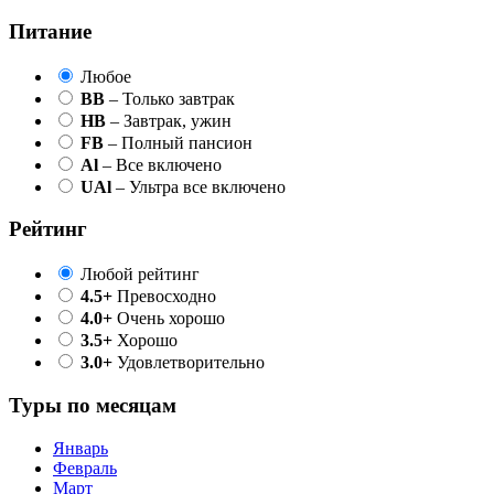
Питание
Любое
BB
– Только завтрак
HB
– Завтрак, ужин
FB
– Полный пансион
Al
– Все включено
UAl
– Ультра все включено
Рейтинг
Любой рейтинг
4.5+
Превосходно
4.0+
Очень хорошо
3.5+
Хорошо
3.0+
Удовлетворительно
Туры по месяцам
Январь
Февраль
Март