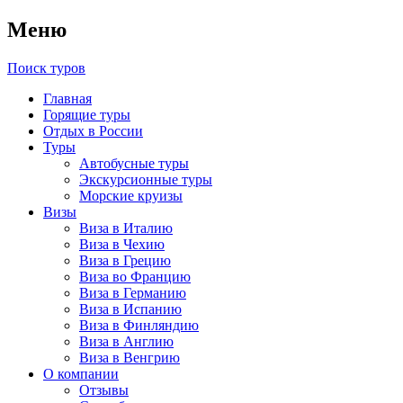
Меню
Поиск туров
Главная
Горящие туры
Отдых в России
Туры
Автобусные туры
Экскурсионные туры
Морские круизы
Визы
Виза в Италию
Виза в Чехию
Виза в Грецию
Виза во Францию
Виза в Германию
Виза в Испанию
Виза в Финляндию
Виза в Англию
Виза в Венгрию
О компании
Отзывы