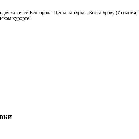
 для жителей Белгорода. Цены на туры в Коста Браву (Испания) 
нском курорте!
евки