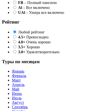
FB
– Полный пансион
Al
– Все включено
UAl
– Ультра все включено
Рейтинг
Любой рейтинг
4.5+
Превосходно
4.0+
Очень хорошо
3.5+
Хорошо
3.0+
Удовлетворительно
Туры по месяцам
Январь
Февраль
Март
Апрель
Май
Июнь
Июль
Август
Сентябрь