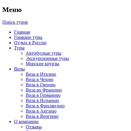
Меню
Поиск туров
Главная
Горящие туры
Отдых в России
Туры
Автобусные туры
Экскурсионные туры
Морские круизы
Визы
Виза в Италию
Виза в Чехию
Виза в Грецию
Виза во Францию
Виза в Германию
Виза в Испанию
Виза в Финляндию
Виза в Англию
Виза в Венгрию
О компании
Отзывы