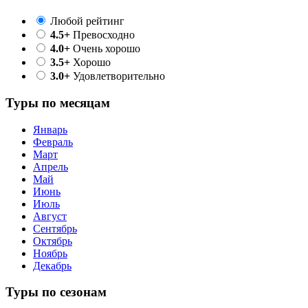
Любой рейтинг
4.5+
Превосходно
4.0+
Очень хорошо
3.5+
Хорошо
3.0+
Удовлетворительно
Туры по месяцам
Январь
Февраль
Март
Апрель
Май
Июнь
Июль
Август
Сентябрь
Октябрь
Ноябрь
Декабрь
Туры по сезонам