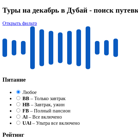
Туры на декабрь в Дубай - поиск путев
Открыть фильтр
Питание
Любое
BB
– Только завтрак
HB
– Завтрак, ужин
FB
– Полный пансион
Al
– Все включено
UAl
– Ультра все включено
Рейтинг