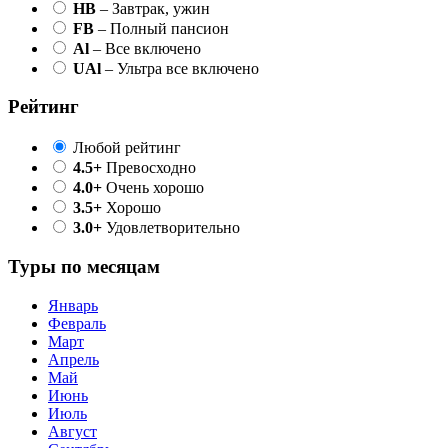
HB
– Завтрак, ужин
FB
– Полный пансион
Al
– Все включено
UAl
– Ультра все включено
Рейтинг
Любой рейтинг
4.5+
Превосходно
4.0+
Очень хорошо
3.5+
Хорошо
3.0+
Удовлетворительно
Туры по месяцам
Январь
Февраль
Март
Апрель
Май
Июнь
Июль
Август