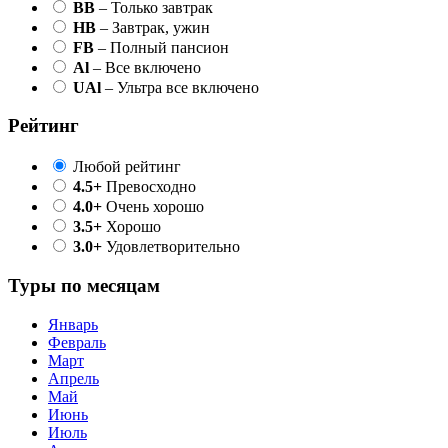
BB
– Только завтрак
HB
– Завтрак, ужин
FB
– Полный пансион
Al
– Все включено
UAl
– Ультра все включено
Рейтинг
Любой рейтинг
4.5+
Превосходно
4.0+
Очень хорошо
3.5+
Хорошо
3.0+
Удовлетворительно
Туры по месяцам
Январь
Февраль
Март
Апрель
Май
Июнь
Июль