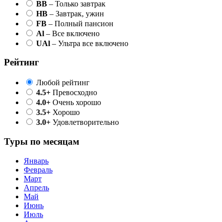
BB
– Только завтрак
HB
– Завтрак, ужин
FB
– Полный пансион
Al
– Все включено
UAl
– Ультра все включено
Рейтинг
Любой рейтинг
4.5+
Превосходно
4.0+
Очень хорошо
3.5+
Хорошо
3.0+
Удовлетворительно
Туры по месяцам
Январь
Февраль
Март
Апрель
Май
Июнь
Июль