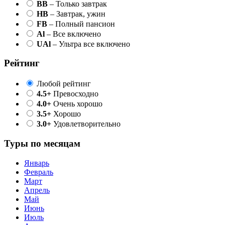
BB
– Только завтрак
HB
– Завтрак, ужин
FB
– Полный пансион
Al
– Все включено
UAl
– Ультра все включено
Рейтинг
Любой рейтинг
4.5+
Превосходно
4.0+
Очень хорошо
3.5+
Хорошо
3.0+
Удовлетворительно
Туры по месяцам
Январь
Февраль
Март
Апрель
Май
Июнь
Июль