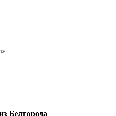
таж
из Белгорода