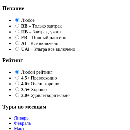
Питание
Любое
BB
– Только завтрак
HB
– Завтрак, ужин
FB
– Полный пансион
Al
– Все включено
UAl
– Ультра все включено
Рейтинг
Любой рейтинг
4.5+
Превосходно
4.0+
Очень хорошо
3.5+
Хорошо
3.0+
Удовлетворительно
Туры по месяцам
Январь
Февраль
Март