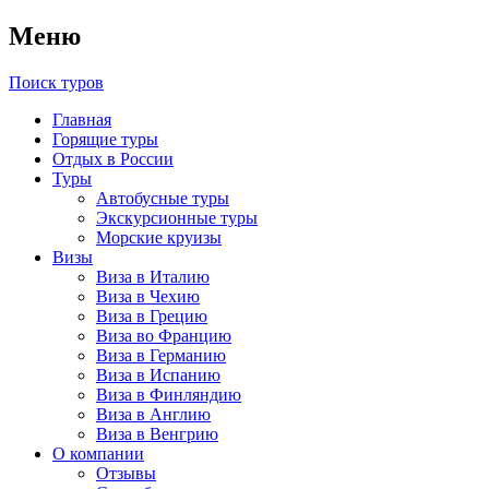
Меню
Поиск туров
Главная
Горящие туры
Отдых в России
Туры
Автобусные туры
Экскурсионные туры
Морские круизы
Визы
Виза в Италию
Виза в Чехию
Виза в Грецию
Виза во Францию
Виза в Германию
Виза в Испанию
Виза в Финляндию
Виза в Англию
Виза в Венгрию
О компании
Отзывы