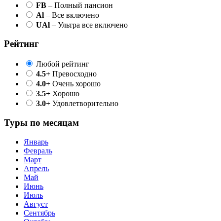
FB
– Полный пансион
Al
– Все включено
UAl
– Ультра все включено
Рейтинг
Любой рейтинг
4.5+
Превосходно
4.0+
Очень хорошо
3.5+
Хорошо
3.0+
Удовлетворительно
Туры по месяцам
Январь
Февраль
Март
Апрель
Май
Июнь
Июль
Август
Сентябрь