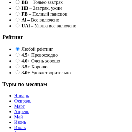
BB
– Только завтрак
HB
– Завтрак, ужин
FB
– Полный пансион
Al
– Все включено
UAl
– Ультра все включено
Рейтинг
Любой рейтинг
4.5+
Превосходно
4.0+
Очень хорошо
3.5+
Хорошо
3.0+
Удовлетворительно
Туры по месяцам
Январь
Февраль
Март
Апрель
Май
Июнь
Июль