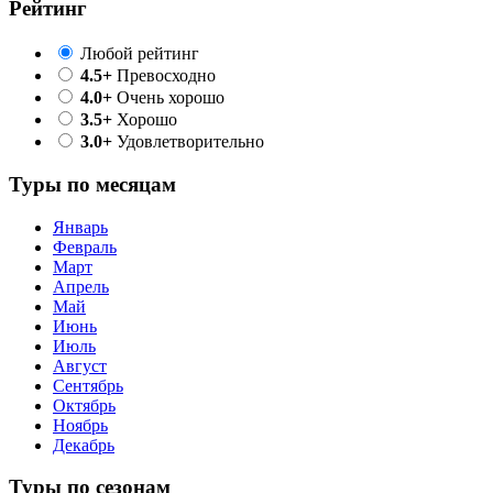
Рейтинг
Любой рейтинг
4.5+
Превосходно
4.0+
Очень хорошо
3.5+
Хорошо
3.0+
Удовлетворительно
Туры по месяцам
Январь
Февраль
Март
Апрель
Май
Июнь
Июль
Август
Сентябрь
Октябрь
Ноябрь
Декабрь
Туры по сезонам