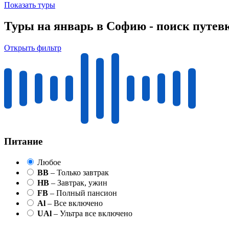
Показать туры
Туры на январь в Софию - поиск путев
Открыть фильтр
Питание
Любое
BB
– Только завтрак
HB
– Завтрак, ужин
FB
– Полный пансион
Al
– Все включено
UAl
– Ультра все включено