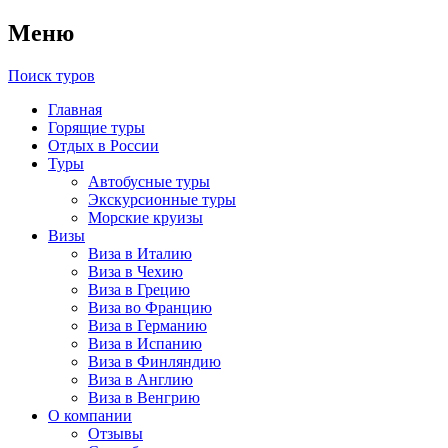
Меню
Поиск туров
Главная
Горящие туры
Отдых в России
Туры
Автобусные туры
Экскурсионные туры
Морские круизы
Визы
Виза в Италию
Виза в Чехию
Виза в Грецию
Виза во Францию
Виза в Германию
Виза в Испанию
Виза в Финляндию
Виза в Англию
Виза в Венгрию
О компании
Отзывы