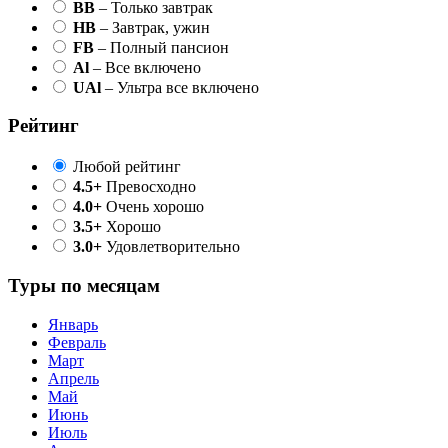
BB
– Только завтрак
HB
– Завтрак, ужин
FB
– Полный пансион
Al
– Все включено
UAl
– Ультра все включено
Рейтинг
Любой рейтинг
4.5+
Превосходно
4.0+
Очень хорошо
3.5+
Хорошо
3.0+
Удовлетворительно
Туры по месяцам
Январь
Февраль
Март
Апрель
Май
Июнь
Июль