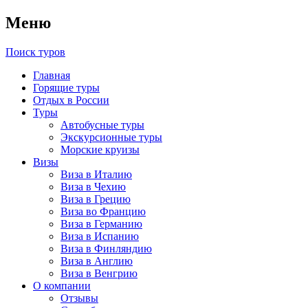
Меню
Поиск туров
Главная
Горящие туры
Отдых в России
Туры
Автобусные туры
Экскурсионные туры
Морские круизы
Визы
Виза в Италию
Виза в Чехию
Виза в Грецию
Виза во Францию
Виза в Германию
Виза в Испанию
Виза в Финляндию
Виза в Англию
Виза в Венгрию
О компании
Отзывы