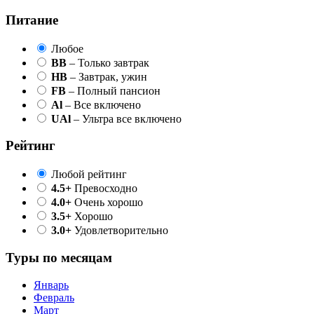
Питание
Любое
BB
– Только завтрак
HB
– Завтрак, ужин
FB
– Полный пансион
Al
– Все включено
UAl
– Ультра все включено
Рейтинг
Любой рейтинг
4.5+
Превосходно
4.0+
Очень хорошо
3.5+
Хорошо
3.0+
Удовлетворительно
Туры по месяцам
Январь
Февраль
Март